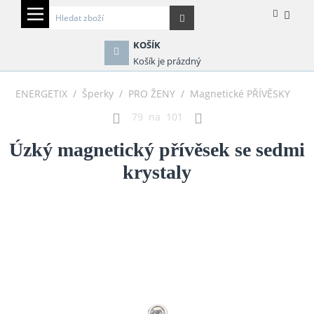
KOŠÍK
Košík je prázdný
ENERGETIX
/
Šperky
/
PRO ŽENY
/
Magnetické PŘÍVĚSKY
79
na
101
Úzký magnetický přívěsek se sedmi
krystaly