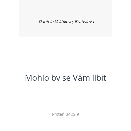
Daniela Vrábková, Bratislava
Mohlo
.
by
.
se
.
Vám
.
líbit
Prsteň 3425-9