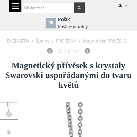
KOŠÍK
Košík je prázdný
ENERGETIX
/
Šperky
/
PRO ŽENY
/
Magnetické PŘÍVĚSKY
85
na
101
Magnetický přívěsek s krystaly
Swarovski uspořádanými do tvaru
květů