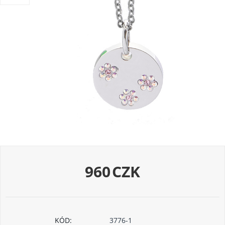
960
CZK
KÓD:
3776-1