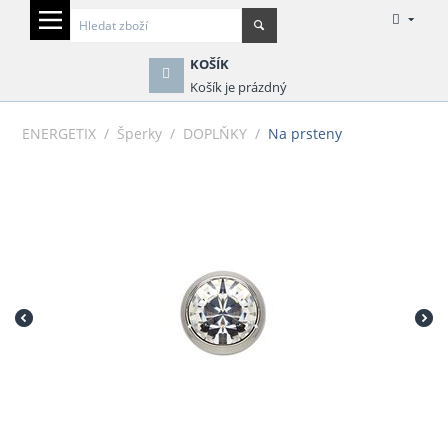
KOŠÍK
Košík je prázdný
ENERGETIX
/
Šperky
/
DOPLŇKY
/
Na prsteny