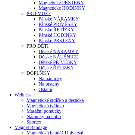
Magnetické PRSTENY
Magnetické HODINKY
PRO MUŽE
Pánské NÁRAMKY
Pánské PŘÍVĚSKY
Pánské ŘETÍZKY
Pánské HODINKY
Pánské PRSTENY
PRO DĚTI
Dětské NÁRAMKY
Dětské NÁUŠNICE
Dětské PŘÍVĚSKY
Dětské ŘETÍZKY
DOPLŇKY
Na náramky
Na prsteny
Ostatní
Wellness
Magnetické srdíčko a destička
Magnetická tyčinka
Masážní pomůcky
Náramky na nohu
Sportex
Magnet Bandage
Magnetická bandáž Universal