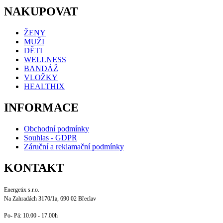
NAKUPOVAT
ŽENY
MUŽI
DĚTI
WELLNESS
BANDÁŽ
VLOŽKY
HEALTHIX
INFORMACE
Obchodní podmínky
Souhlas - GDPR
Záruční a reklamační podmínky
KONTAKT
Energetix s.r.o.
Na Zahradách 3170/1a,
690 02 Břeclav
Po- Pá: 10.00 - 17.00h