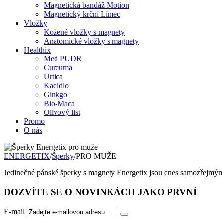
Magnetická bandáž Motion
Magnetický krční Límec
Vložky
Kožené vložky s magnety
Anatomické vložky s magnety
Healthix
Med PUDR
Curcuma
Urtica
Kadidlo
Ginkgo
Bio-Maca
Olivový list
Promo
O nás
ENERGETIX
/
Šperky
/
PRO MUŽE
Jedinečné pánské šperky s magnety Energetix jsou dnes samozřejmým 
DOZVÍTE SE O NOVINKÁCH JAKO PRVNÍ
E-mail