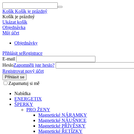
Košík
Košík je prázdný
Košík je prázdný
Ukázat košík
Objednávka
Můj účet
Objednávky
Přihlásit se
Registrace
E-mail
Heslo
Zapomněli jste heslo?
Registrovat nový účet
Přihlásit se
Zapamatuj si mě
Nabídka
ENERGETIX
ŠPERKY
PRO ŽENY
Magnetické NÁRAMKY
Magnetické NÁUŠNICE
Magnetické PŘÍVĚSKY
Magnetické ŘETÍZKY