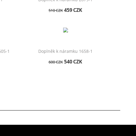
459
CZK
510
CZK
605-1
Doplněk k náramku 1658-1
540
CZK
600
CZK