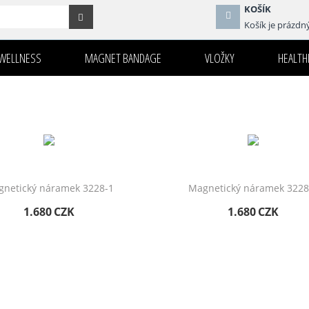
KOŠÍK
Košík je prázdn
WELLNESS
MAGNET BANDAGE
VLOŽKY
HEALTHI
netický náramek 3228-1
Magnetický náramek 3228
1.680
CZK
1.680
CZK