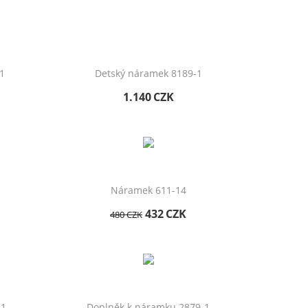
1
Detský náramek 8189-1
1.140
CZK
Náramek 611-14
432
CZK
480
CZK
-1
Doplněk k náramku 2879-1