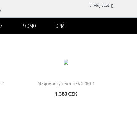
Můj účet
ý
X
PROMO
O NÁS
-2
Magnetický náramek 3280-1
1.380
CZK