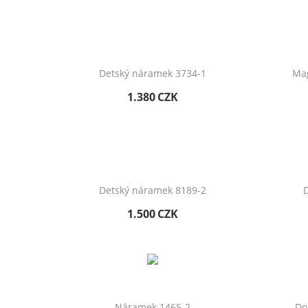
Detský náramek 3734-1
Mag
1.380
CZK
Detský náramek 8189-2
D
1.500
CZK
Náramek 1465-2
Do