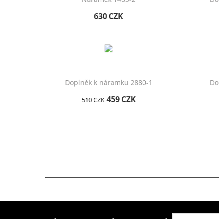
630
CZK
Doplněk k náramku 2880-1
Do
459
CZK
510
CZK