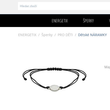
ENERGETIX
ŠPERKY
ENERGETIX
/
Šperky
/
PRO DĚTI
/
Dětské NÁRAMKY
Mag