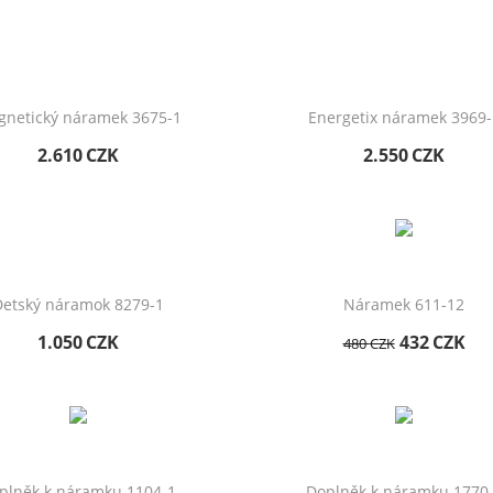
netický náramek 3675-1
Energetix náramek 3969-
2.610
CZK
2.550
CZK
etský náramok 8279-1
Náramek 611-12
1.050
CZK
432
CZK
480
CZK
plněk k náramku 1104-1
Doplněk k náramku 1770