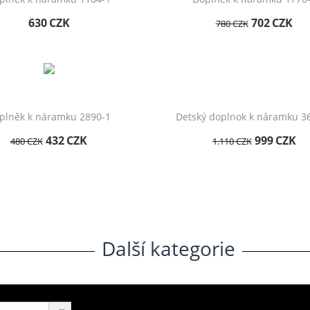
630
CZK
702
CZK
780
CZK
plněk k náramku 2890-1
Detský doplnok k náramku 3
432
CZK
999
CZK
480
CZK
1.110
CZK
Další
.
kategorie