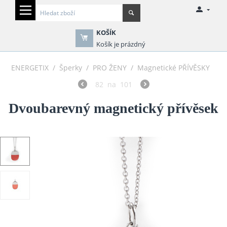
KOŠÍK
Košík je prázdný
ENERGETIX
/
Šperky
/
PRO ŽENY
/
Magnetické PŘÍVĚSKY
82
na
101
Dvoubarevný magnetický přívěsek