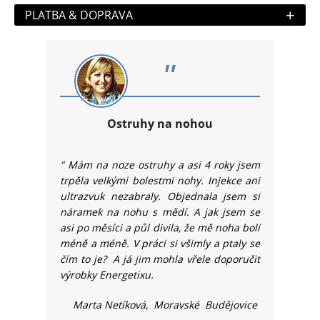
+
PLATBA & DOPRAVA
"
Ostruhy na nohou
"
Mám na noze ostruhy a asi 4 roky jsem
trpěla velkými bolestmi nohy. Injekce ani
ultrazvuk nezabraly. Objednala jsem si
náramek na nohu s mědí. A jak jsem se
asi po měsíci a půl divila, že mě noha bolí
méně a méně. V práci si všimly a ptaly se
čím to je? A já jim mohla vřele doporučit
výrobky Energetixu.
Marta Netíková, Moravské Budějovice