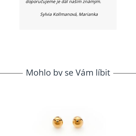
doporučujeme je dál našim známým.
Sylvia Kollmanová, Marianka
Mohlo
.
by
.
se
.
Vám
.
líbit