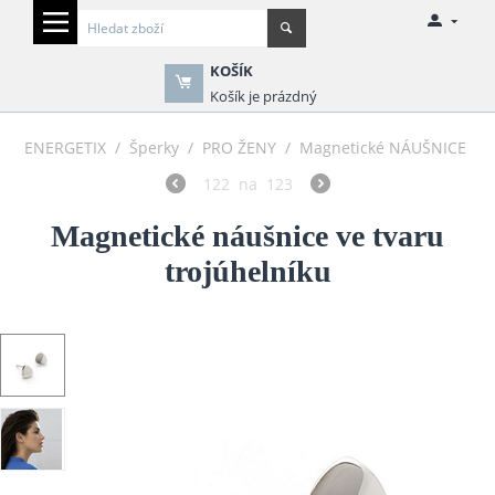
KOŠÍK
Košík je prázdný
ENERGETIX
/
Šperky
/
PRO ŽENY
/
Magnetické NÁUŠNICE
122
na
123
Magnetické náušnice ve tvaru
trojúhelníku