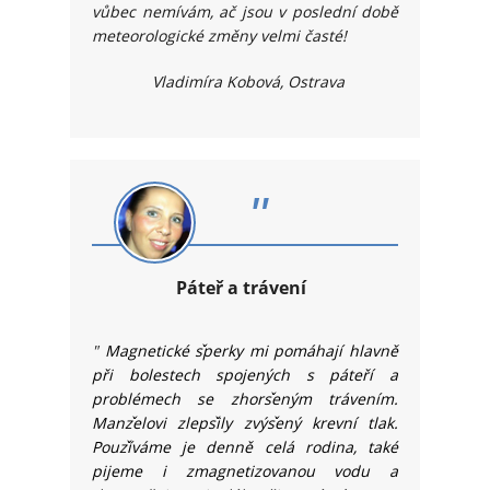
vůbec nemívám, ač jsou v poslední době
meteorologické změny velmi časté!
Vladimíra Kobová, Ostrava
"
Páteř a trávení
"
Magnetické s
perky mi pomáhají hlavně
při bolestech spojených s páteří a
problémech se zhors
eným trávením.
Manz
elovi zleps
ily zvýs
ený krevní tlak.
Pouz
íváme je denně celá rodina, také
pijeme i zmagnetizovanou vodu a