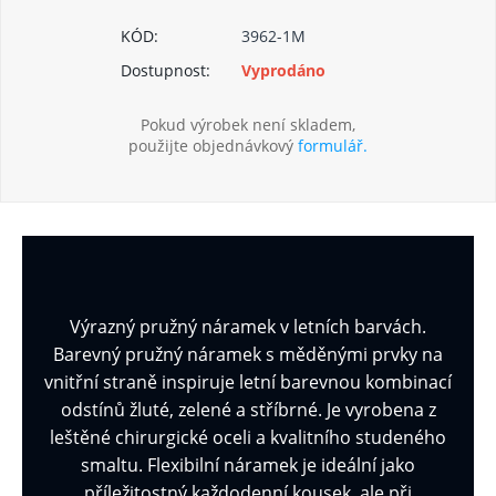
KÓD:
3962-1M
Dostupnost:
Vyprodáno
Pokud výrobek není skladem,
použijte objednávkový
formulář.
Výrazný pružný náramek v letních barvách.
Barevný pružný náramek s měděnými prvky na
vnitřní straně inspiruje letní barevnou kombinací
odstínů žluté, zelené a stříbrné. Je vyrobena z
leštěné chirurgické oceli a kvalitního studeného
smaltu. Flexibilní náramek je ideální jako
příležitostný každodenní kousek, ale při