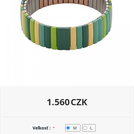
1.560
CZK
Veľkosť :
M
L