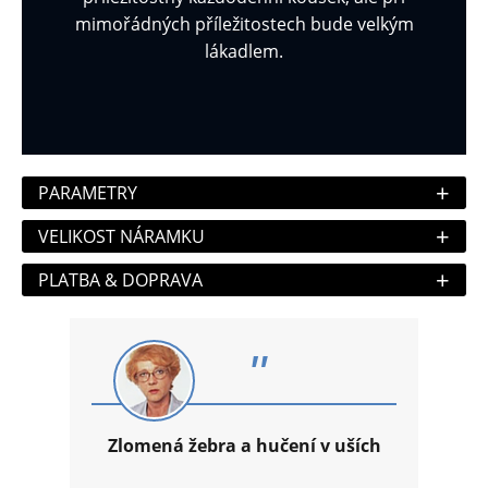
mimořádných příležitostech bude velkým
lákadlem.
+
PARAMETRY
+
VELIKOST NÁRAMKU
+
PLATBA & DOPRAVA
"
Zlomená žebra a hučení v uších