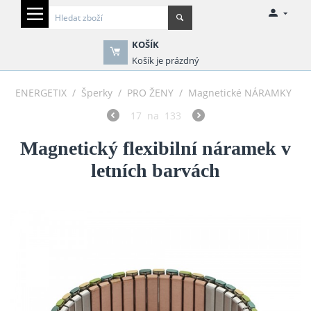
KOŠÍK
Košík je prázdný
ENERGETIX
/
Šperky
/
PRO ŽENY
/
Magnetické NÁRAMKY
17
na
133
Magnetický flexibilní náramek v
letních barvách