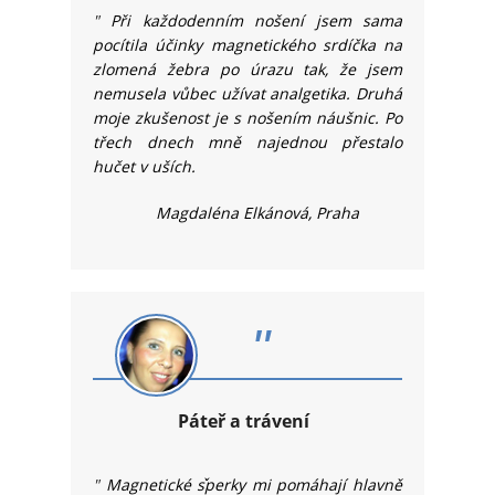
"
Při každodenním nošení jsem sama
pocítila účinky magnetického srdíčka na
zlomená žebra po úrazu tak, že jsem
nemusela vůbec užívat analgetika. Druhá
moje zkušenost je s nošením náušnic. Po
třech dnech mně najednou přestalo
hučet v uších.
Magdaléna Elkánová, Praha
"
Páteř a trávení
"
Magnetické s
perky mi pomáhají hlavně