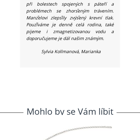
při bolestech spojených s páteří a
problémech se zhors
eným trávením.
Manz
elovi zleps
ily zvýs
ený krevní tlak.
Pouz
íváme je denně celá rodina, také
pijeme i zmagnetizovanou vodu a
doporučujeme je dál našim známým.
Sylvia Kollmanová, Marianka
Mohlo
.
by
.
se
.
Vám
.
líbit