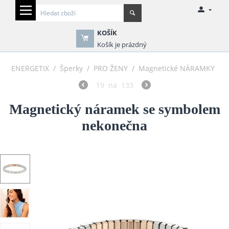
KOŠÍK
Košík je prázdný
ENERGETIX
/
Šperky
/
PRO ŽENY
/
Magnetické NÁRAMKY
19
na
133
Magnetický náramek se symbolem
nekonečna