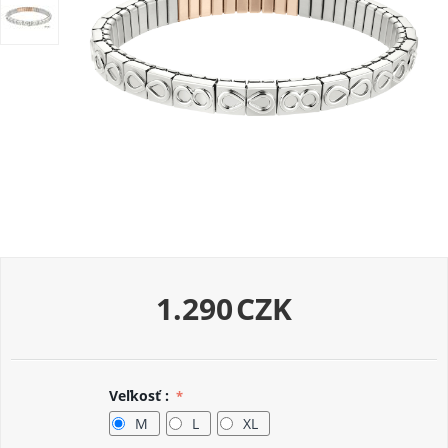
1.290
CZK
Veľkosť :
M
L
XL