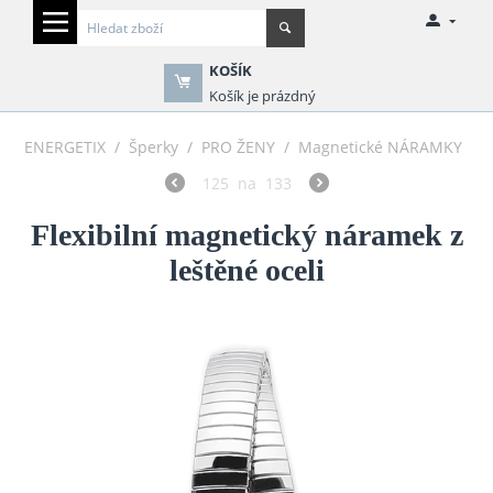
KOŠÍK
Košík je prázdný
ENERGETIX
/
Šperky
/
PRO ŽENY
/
Magnetické NÁRAMKY
125
na
133
Flexibilní magnetický náramek z
leštěné oceli