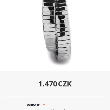
1.470
CZK
Veľkosť :