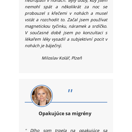
neuropatií v nohách.
Byly doby, kdy jsem
nemohl spát a několikrát za noc se
probouzel s křečemi v nohách a musel
vstát a rozchodit to. Začal jsem používat
magnetickou tyčinku, náramek a srdíčko.
V současné době jsem po konzultaci s
lékařem léky vysadil a subjektivní pocit v
nohách je báječný.
Miloslav Kolář, Plzeň
"
Opakujúce sa migrény
"
Dlho som trpela na opakujúce sa