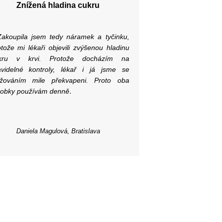
Znížená hladina cukru
Zakoupila jsem tedy náramek a tyčinku,
otože mi lékaři objevili zvýšenou hladinu
kru v krvi. Protože docházím na
avidelné kontroly, lékař i já jsme se
ižováním mile překvapeni. Proto oba
.
robky používám denně
Daniela Magulová, Bratislava