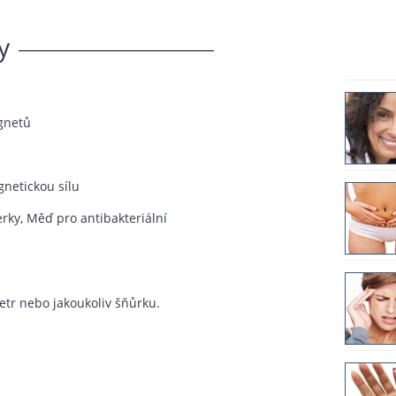
y
gnetů
netickou sílu
erky, Měď pro antibakteriální
etr nebo jakoukoliv šňůrku.