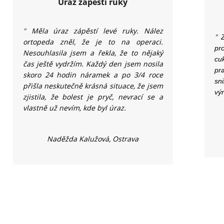
Úraz zápěstí ruky
"
Měla úraz zápěstí levé ruky. Nález
"
ortopeda zněl, že je to na operaci.
pr
Nesouhlasila jsem a řekla, že to nějaký
cu
čas ještě vydržím. Každý den jsem nosila
pr
skoro 24 hodin náramek a po 3/4 roce
sn
přišla neskutečně krásná situace, že jsem
vý
zjistila, že bolest je pryč, nevrací se a
vlastně už nevím, kde byl úraz.
Naděžda Kalužová, Ostrava