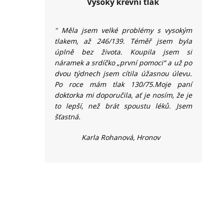
Vysoký krevní tla
k
"
Měla jsem velké problémy s vysokým
tlakem, až
246/139
. Téměř jsem byla
úplně bez života. Koupila jsem si
náramek a srdíčko „první pomoci“ a už po
dvou týdnech jsem cítila úžasnou úlevu.
P
o roce mám tlak 130/75.
Moje paní
doktorka mi doporučila, ať je nosím, že je
to lepší, než brát spoustu léků. Jsem
šťastná.
Karla
Rohanová, Hronov