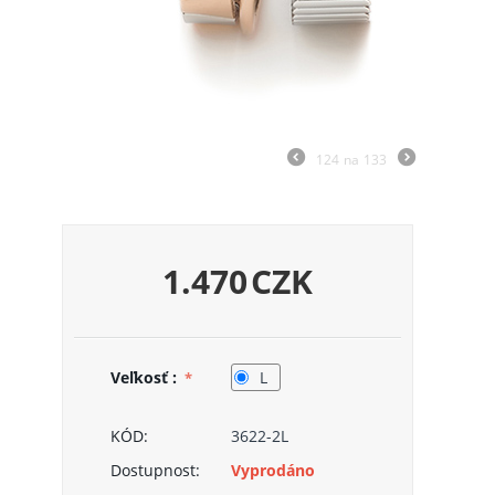
124
na
133
1.470
CZK
Veľkosť :
L
KÓD:
3622-2L
Dostupnost:
Vyprodáno