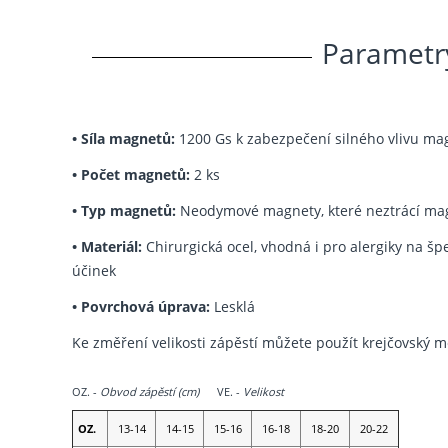
Parametr
•
Síla magnetů:
1200 Gs k zabezpečení silného vlivu ma
•
Počet magnetů:
2 ks
•
Typ magnetů:
Neodymové magnety, které neztrácí mag
•
Materiál:
Chirurgická ocel, vhodná i pro alergiky na šp
účinek
•
Povrchová úprava:
Lesklá
Ke změření velikosti zápěstí můžete použít krejčovský m
OZ. -
Obvod zápěstí
(cm)
VE. -
Velikost
OZ.
13-14
14-15
15-16
16-18
18-20
20-22