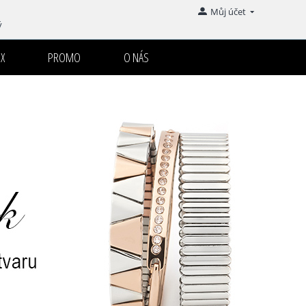
Můj účet
ý
X
PROMO
O NÁS