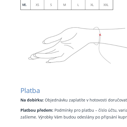
VE.
XS
S
M
L
XL
XXL
Platba
Na dobírku:
Objednávku zaplatíte v hotovosti doručovate
Platbou předem:
Podmínky pro platbu – číslo účtu, vari
zašleme. Výrobky Vám budou odeslány po připsání kupní