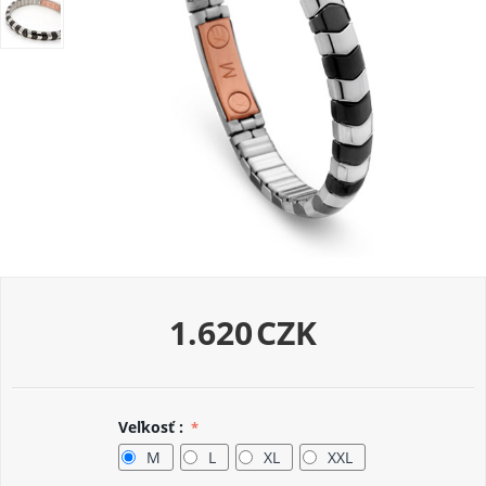
1.620
CZK
Veľkosť :
M
L
XL
XXL