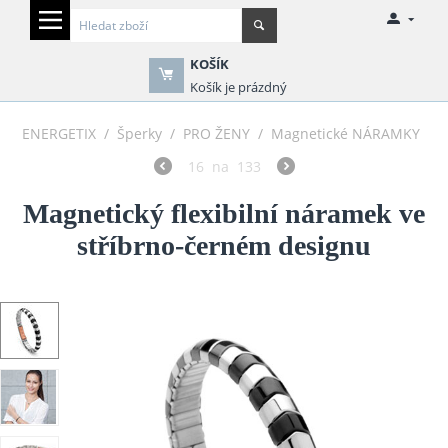
KOŠÍK
Košík je prázdný
ENERGETIX
/
Šperky
/
PRO ŽENY
/
Magnetické NÁRAMKY
16
na
133
Magnetický flexibilní náramek ve
stříbrno-černém designu