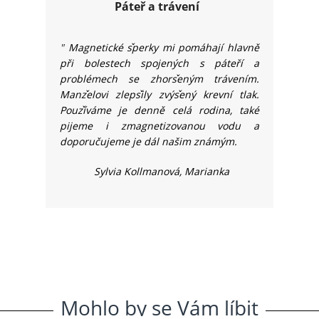
Páteř a trávení
"
Magnetické s
perky mi pomáhají hlavně
při bolestech spojených s páteří a
problémech se zhors
eným trávením.
Manz
elovi zleps
ily zvýs
ený krevní tlak.
Pouz
íváme je denně celá rodina, také
pijeme i zmagnetizovanou vodu a
doporučujeme je dál našim známým.
Sylvia Kollmanová, Marianka
Mohlo
.
by
.
se
.
Vám
.
líbit