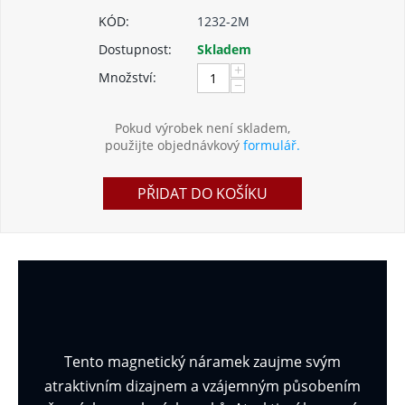
KÓD:
1232-2M
Dostupnost:
Skladem
+
Množství:
−
Pokud výrobek není skladem,
použijte objednávkový
formulář.
PŘIDAT DO KOŠÍKU
Tento magnetický
náramek zaujme svým
atraktivním dizajnem a vzájemným působením