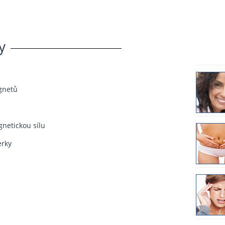
y
gnetů
netickou sílu
erky