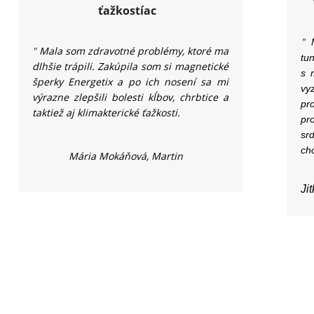
ťažkostíac
"
"
Mala som zdravotné problémy, ktoré ma
tu
dlhšie trápili. Zakúpila som si magnetické
s 
šperky Energetix a po ich nosení sa mi
vy
výrazne zlepšili bolesti kĺbov, chrbtice a
pr
taktiež aj klimakterické ťažkosti.
pr
sr
ch
Mária Mokáňová, Martin
Ji