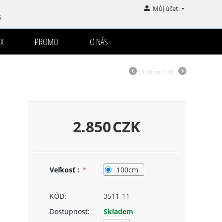
Můj účet
ý
X
PROMO
O NÁS
158
na
170
2.850
CZK
Veľkosť :
100cm
KÓD:
3511-11
Dostupnost:
Skladem