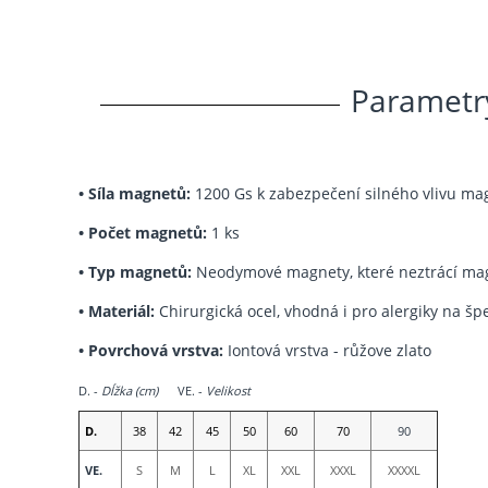
Parametr
•
Síla magnetů:
1200 Gs k zabezpečení silného vlivu ma
•
Počet magnetů:
1 ks
•
Typ magnetů:
Neodymové magnety, které neztrácí mag
•
Materiál:
Chirurgická ocel, vhodná i pro alergiky na šp
• Povrchová vrstva:
Iontová vrstva - růžove zlato
D. -
Dĺžka (cm)
VE. -
Velikost
D.
38
42
45
50
60
70
90
VE.
S
M
L
XL
XXL
XXXL
XXXXL