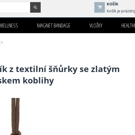
KOŠÍK
Košík je prázdn
WELLNESS
MAGNET BANDAGE
VLOŽKY
HEALTHI
KY
 z textilní šňůrky se zlatým
skem koblihy