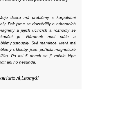
Moje dcera má problémy s karpálními
nely. Pak jsme se dozvěděly o náramcích
magnety a jejich účincích a rozhodly se
zkoušet je. Náramek nosí stále a
oblémy ustoupily. Své mamince, která má
oblémy s klouby, jsem pořídila magnetické
díčko. Po asi 5 dnech se jí začalo lépe
odit ani ho nesundá.
tkaHurtová,
Litomyšl