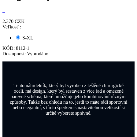
2.370
CZK
Veľkosť :
S-XL
KÓD:
8112-1
Dostupnost:
Vyprodáno
Tento náhrdelník, který byl vyroben z leštěné chirurgické
oceli, má design, který byl sestaven z více řad a omezené
barevné schéma, které umožňuje jeho kombinování různými
způsoby. Takže bez ohledu na to, jestli to máte rádi sportovní
nebo elegantní, s tímto šperkem s nastavitelnou velikostí si
určitě vyberete správně.