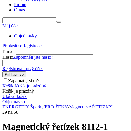
Promo
O nás
Můj účet
Objednávky
Přihlásit se
Registrace
E-mail
Heslo
Zapomněli jste heslo?
Registrovat nový účet
Přihlásit se
Zapamatuj si mě
Košík
Košík je prázdný
Košík je prázdný
Ukázat košík
Objednávka
ENERGETIX
/
Šperky
/
PRO ŽENY
/
Magnetické ŘETÍZKY
29
na
58
Magnetický řetízek 8112-1