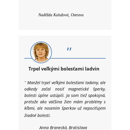
Naděžda Kalužová, Ostrava
"
Trpel veľkými bolesťami ladvin
Manžel trpel veľkými bolesťami ladviny, ale
"
odkedy začal nosiť magnetické šperky,
bolesti úplne ustúpili. Ja som tiež spokojná,
pretože ako väčšina žien mám problémy s
kĺbmi, ale nosením šperkov už nepociťujem
žiadné bolesti.
Anna Branecká, Bratislava