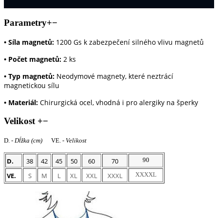
Parametry
+
−
•
Síla magnetů:
1200 Gs k zabezpečení silného vlivu magnetů
•
Počet magnetů:
2 ks
•
Typ magnetů:
Neodymové magnety, které neztrácí
magnetickou sílu
•
Materiál:
Chirurgická ocel, vhodná i pro alergiky na šperky
Velikost
+
−
D. -
Dĺžka (cm)
VE. -
Velikost
90
D.
38
42
45
50
60
70
XXXXL
VE.
S
M
L
XL
XXL
XXXL