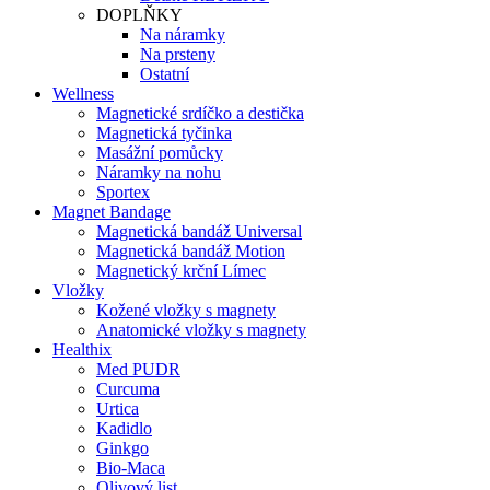
DOPLŇKY
Na náramky
Na prsteny
Ostatní
Wellness
Magnetické srdíčko a destička
Magnetická tyčinka
Masážní pomůcky
Náramky na nohu
Sportex
Magnet Bandage
Magnetická bandáž Universal
Magnetická bandáž Motion
Magnetický krční Límec
Vložky
Kožené vložky s magnety
Anatomické vložky s magnety
Healthix
Med PUDR
Curcuma
Urtica
Kadidlo
Ginkgo
Bio-Maca
Olivový list