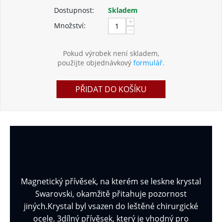
Dostupnost:
Skladem
+
Množství:
−
Pokud výrobek není skladem,
použijte objednávkový
formulář.
PŘIDAT DO KOŠÍKU
Magnetický přívěsek, na kterém se leskne krystal
Swarovski, okamžitě přitahuje pozornost
jiných.Krystal byl vsazen do leštěné chirurgické
ocele. 3dílný přívěsek, který je vhodný pro