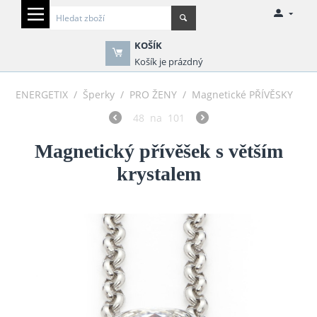
KOŠÍK
Košík je prázdný
ENERGETIX
/
Šperky
/
PRO ŽENY
/
Magnetické PŘÍVĚSKY
48
na
101
Magnetický přívěšek s větším
krystalem