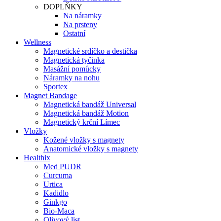
DOPLŇKY
Na náramky
Na prsteny
Ostatní
Wellness
Magnetické srdíčko a destička
Magnetická tyčinka
Masážní pomůcky
Náramky na nohu
Sportex
Magnet Bandage
Magnetická bandáž Universal
Magnetická bandáž Motion
Magnetický krční Límec
Vložky
Kožené vložky s magnety
Anatomické vložky s magnety
Healthix
Med PUDR
Curcuma
Urtica
Kadidlo
Ginkgo
Bio-Maca
Olivový list