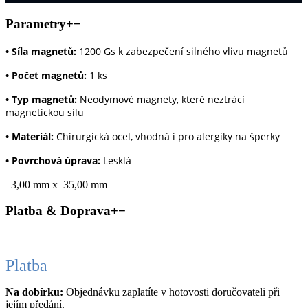
Parametry
+
−
•
Síla magnetů:
1200 Gs k zabezpečení silného vlivu magnetů
•
Počet magnetů:
1 ks
•
Typ magnetů:
Neodymové magnety, které neztrácí
magnetickou sílu
•
Materiál:
Chirurgická ocel, vhodná i pro alergiky na šperky
•
Povrchová úprava:
Lesklá
3,00 mm x 35,00 mm
Platba & Doprava
+
−
Platba
Na dobírku:
Objednávku zaplatíte v hotovosti doručovateli při
jejím předání.