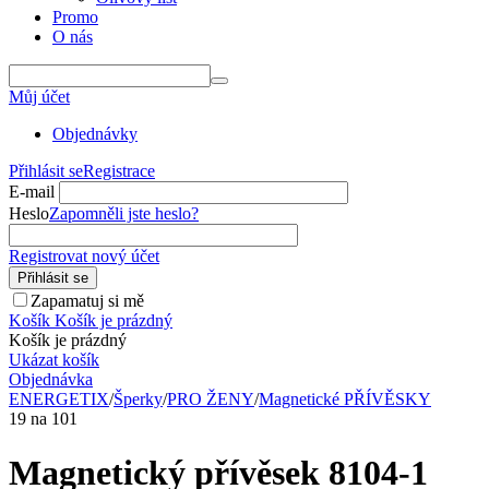
Promo
O nás
Můj účet
Objednávky
Přihlásit se
Registrace
E-mail
Heslo
Zapomněli jste heslo?
Registrovat nový účet
Přihlásit se
Zapamatuj si mě
Košík
Košík je prázdný
Košík je prázdný
Ukázat košík
Objednávka
ENERGETIX
/
Šperky
/
PRO ŽENY
/
Magnetické PŘÍVĚSKY
19
na
101
Magnetický přívěsek 8104-1