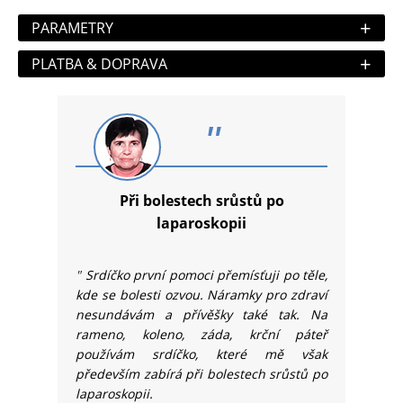
+
PARAMETRY
+
PLATBA & DOPRAVA
"
Při bolestech srůstů po
laparoskopii
"
Srdíčko první pomoci přemísťuji po těle,
kde se bolesti ozvou. Náramky pro zdraví
nesundávám a přívěšky také tak. Na
rameno, koleno, záda, krční páteř
používám srdíčko, které mě však
především zabírá při bolestech srůstů po
laparoskopii.