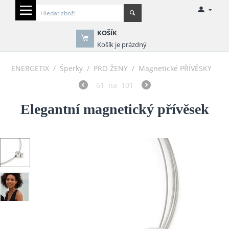
KOŠÍK
Košík je prázdný
ENERGETIX
/
Šperky
/
PRO ŽENY
/
Magnetické PŘÍVĚSKY
61
na
101
Elegantní magnetický přívěsek