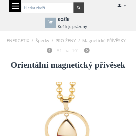
KOŠÍK
Košík je prázdný
ENERGETIX
/
Šperky
/
PRO ŽENY
/
Magnetické PŘÍVĚSKY
51
na
101
Orientální magnetický přívěsek