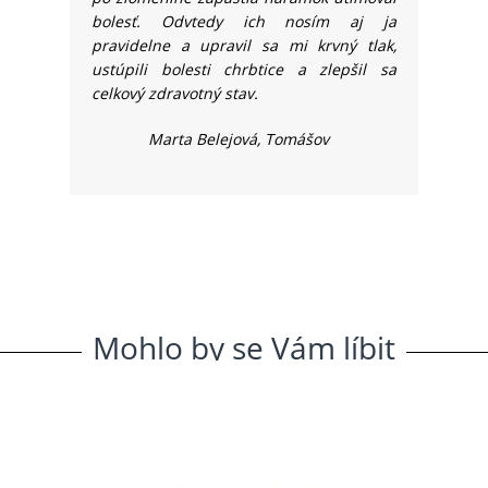
bolesť. Odvtedy ich nosím aj ja
pravidelne a upravil sa mi krvný tlak,
ustúpili bolesti chrbtice a zlepšil sa
celkový zdravotný stav.
Marta Belejová, Tomášov
Mohlo
.
by
.
se
.
Vám
.
líbit