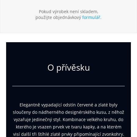
Pokud výrobek není skladem,
použijte objednávkový
formulář.
O přívěsku
Elegantně vypadající
odstín
červené a zlaté
byly
sloučeny
do
nádherného
designérského
kusu,
z něhož
vyzařuje
jedinečný
styl
.
Kombinace
velkého
kruhu,
do
kterého
je vsazen
prvek
ve tvaru
kapky
,
a
na kterém
visí
další tři
štíhlé
zlaté
prvky
připomínající
zvonkohry
.