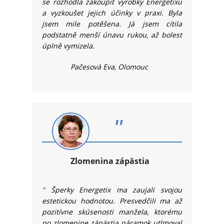
se rozhodla zakoupit výrobky Energetixu
a vyzkoušet jejich účinky v praxi. Byla
jsem mile potěšena. Já jsem cítila
podstatně menší únavu rukou, až bolest
úplně vymizela.
Pačesová Eva, Olomouc
"
Zlomenina zápästia
"
Šperky Energetix ma zaujali svojou
estetickou hodnotou. Presvedčili ma až
pozitívne skúsenosti manžela, ktorému
po zlomenine zápästia náramok utlmoval