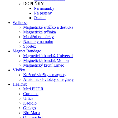
DOPLŇKY
Na náramky
Na prsteny
Ostatní
Wellness
Magnetické srdíčko a destička
Magnetická tyčinka
Masážní pomůcky
Náramky na nohu
Sportex
Magnet Bandage
Magnetická bandáž Universal
Magnetická bandáž Motion
Magnetický krční Límec
Vložky
Kožené vložky s magnety
Anatomické vložky s magnety
Healthix
Med PUDR
Curcuma
Urtica
Kadidlo
Ginkgo
Bio-Maca
Olivový list