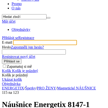
Promo
O nás
Můj účet
Objednávky
Přihlásit se
Registrace
E-mail
Heslo
Zapomněli jste heslo?
Registrovat nový účet
Přihlásit se
Zapamatuj si mě
Košík
Košík je prázdný
Košík je prázdný
Ukázat košík
Objednávka
ENERGETIX
/
Šperky
/
PRO ŽENY
/
Magnetické NÁUŠNICE
115
na
123
Náušnice Energetix 8147-1