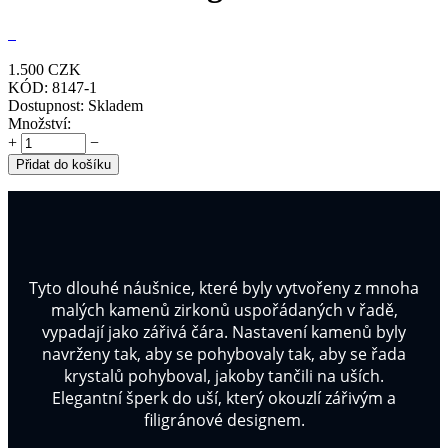
1.500
CZK
KÓD:
8147-1
Dostupnost:
Skladem
Množství:
+
−
Přidat do košíku
Tyto dlouhé náušnice, které byly vytvořeny z mnoha
malých kamenů zirkonů uspořádaných v řadě,
vypadají jako zářivá čára. Nastavení kamenů byly
navrženy tak, aby se pohybovaly tak, aby se řada
krystalů pohyboval, jakoby tančili na uších.
Elegantní šperk do uší, který okouzlí zářivým a
filigránové designem.