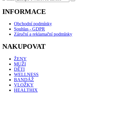
INFORMACE
Obchodní podmínky
Souhlas - GDPR
Záruční a reklamační podmínky
NAKUPOVAT
ŽENY
MUŽI
DĚTI
WELLNESS
BANDÁŽ
VLOŽKY
HEALTHIX