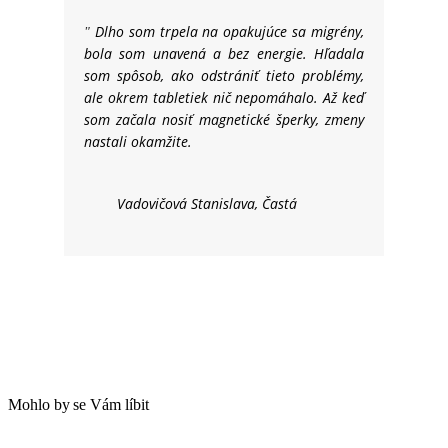
Dlho som trpela na opakujúce sa migrény,
"
bola som unavená a bez energie. Hľadala
som spôsob, ako odstrániť tieto problémy,
ale okrem tabletiek nič nepomáhalo. Až keď
som začala nosiť magnetické šperky, zmeny
nastali okamžite.
Vadovičová Stanislava, Častá
Mohlo
.
by
.
se
.
Vám
.
líbit