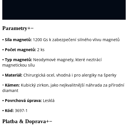
Parametry
+
−
•
Síla magnetů:
1200 Gs k zabezpečení silného vlivu magnetů
•
Počet magnetů:
2 ks
•
Typ magnetů:
Neodymové magnety, které neztrácí
magnetickou sílu
•
Materiál:
Chirurgická ocel, vhodná i pro alergiky na šperky
•
Kámen:
Kubický zirkon, jako nejkvalitnější náhrada za přírodní
diamant
•
Povrchová úprava:
Lesklá
•
Kód:
3697-1
Platba & Doprava
+
−