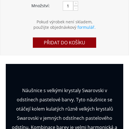
+
Množství:
−
Pokud výrobek není skladem,
použijte objednávkový
formulář.
PŘIDAT DO KOŠÍKU
Náušnice s velkými krystaly Swarovski v
odstínech pastelové barvy. Tyto náušnice se
otáčejí kolem kulatých různě velkých krystalů
Swarovski v jemných odstínech pastelového
odstínu. Kombinace barev je velmi harmonická a