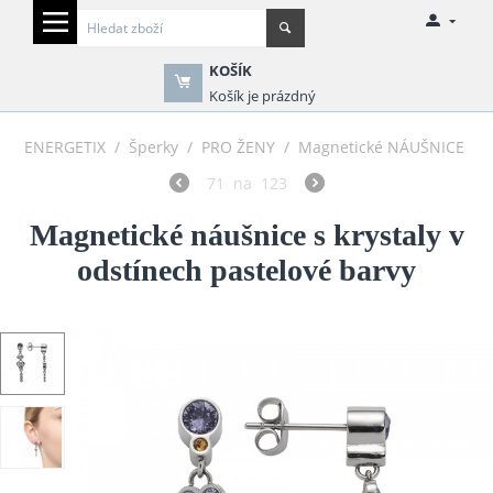
KOŠÍK
Košík je prázdný
ENERGETIX
/
Šperky
/
PRO ŽENY
/
Magnetické NÁUŠNICE
71
na
123
Magnetické náušnice s krystaly v
odstínech pastelové barvy