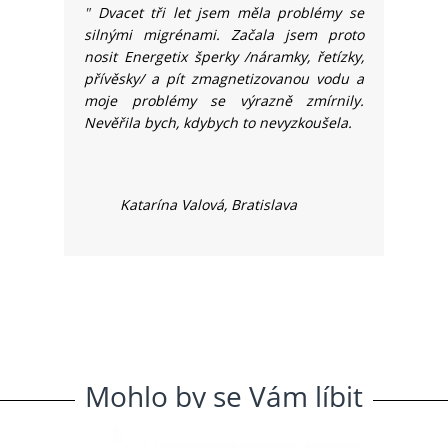
"
Dvacet tři let jsem měla problémy se
silnými migrénami. Začala jsem proto
nosit Energetix šperky /náramky, řetízky,
přívěsky/ a pít zmagnetizovanou vodu a
moje problémy se výrazně zmírnily.
Nevěřila bych, kdybych to nevyzkoušela.
Katarína Valová, Bratislava
Mohlo
.
by
.
se
.
Vám
.
líbit