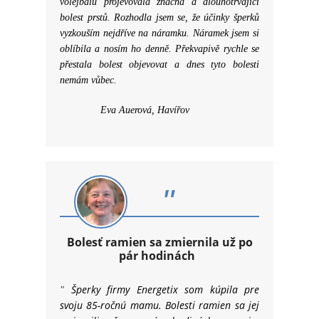
volejbalu projevovala značná a dlouhotrvající
bolest prstů. Rozhodla jsem se, že účinky šperků
vyzkouším nejdříve na náramku. Náramek jsem si
oblíbila a nosím ho denně. Překvapivě rychle se
přestala bolest objevovat a dnes tyto bolesti
nemám vůbec.
Eva Auerová, Havířov
"
Bolesť ramien sa zmiernila už po
pár hodinách
Šperky firmy Energetix som kúpila pre
"
svoju 85-ročnú mamu. Bolesti ramien sa jej