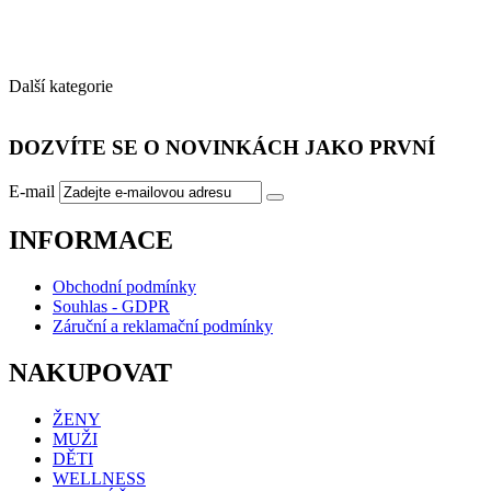
Další
.
kategorie
DOZVÍTE SE O NOVINKÁCH JAKO PRVNÍ
E-mail
INFORMACE
Obchodní podmínky
Souhlas - GDPR
Záruční a reklamační podmínky
NAKUPOVAT
ŽENY
MUŽI
DĚTI
WELLNESS