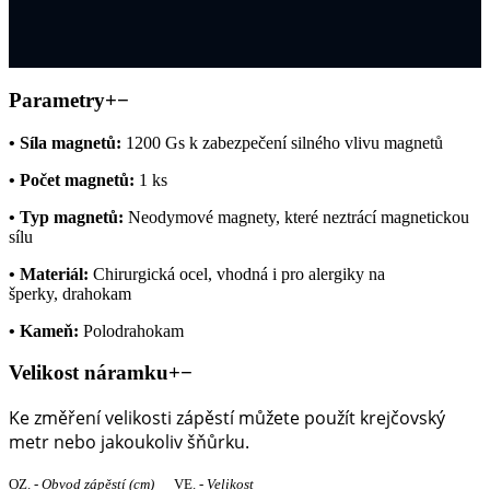
Parametry
+
−
•
Síla magnetů:
1200 Gs k zabezpečení silného vlivu magnetů
•
Počet magnetů:
1 ks
•
Typ magnetů:
Neodymové magnety, které neztrácí magnetickou
sílu
•
Materiál:
Chirurgická ocel, vhodná i pro alergiky na
šperky, drahokam
•
Kameň:
Polodrahokam
Velikost náramku
+
−
Ke změření velikosti zápěstí můžete použít krejčovský
metr nebo jakoukoliv šňůrku.
OZ. -
Obvod zápěstí
(cm)
VE. -
Velikost