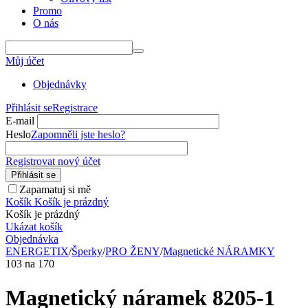
Promo
O nás
Můj účet
Objednávky
Přihlásit se
Registrace
E-mail
Heslo
Zapomněli jste heslo?
Registrovat nový účet
Přihlásit se
Zapamatuj si mě
Košík
Košík je prázdný
Košík je prázdný
Ukázat košík
Objednávka
ENERGETIX
/
Šperky
/
PRO ŽENY
/
Magnetické NÁRAMKY
103
na
170
Magnetický náramek 8205-1