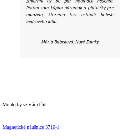
zmiernili už po pár hodinách nosenia.
Potom som kúpila náramok a platničky pre
manžela, ktorému tiež ustúpili bolesti
bedrového kĺbu.
Mária Babeková, Nové Zámky
Mohlo
.
by
.
se
.
Vám
.
líbit
Magnetické náušnice 3719-1