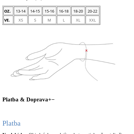
OZ.
13-14
14-15
15-16
16-18
18-20
20-22
VE.
XS
S
M
L
XL
XXL
Platba & Doprava
+
−
Platba