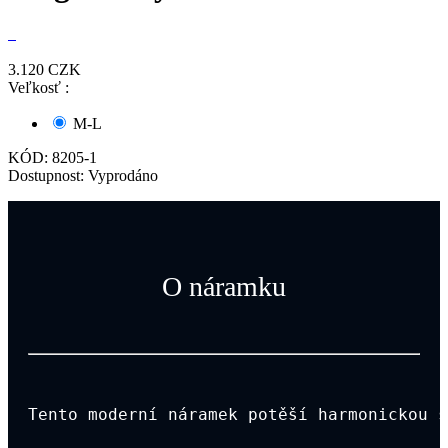
3.120
CZK
Veľkosť :
M-L
KÓD:
8205-1
Dostupnost:
Vyprodáno
O náramku
Tento moderní náramek potěší harmonickou s