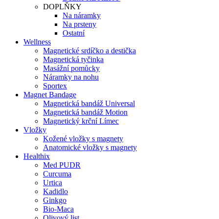
DOPLŇKY
Na náramky
Na prsteny
Ostatní
Wellness
Magnetické srdíčko a destička
Magnetická tyčinka
Masážní pomůcky
Náramky na nohu
Sportex
Magnet Bandage
Magnetická bandáž Universal
Magnetická bandáž Motion
Magnetický krční Límec
Vložky
Kožené vložky s magnety
Anatomické vložky s magnety
Healthix
Med PUDR
Curcuma
Urtica
Kadidlo
Ginkgo
Bio-Maca
Olivový list