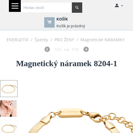
KOŠÍK
Košík je prázdný
ENERGETIX
/
Šperky
/
PRO ŽENY
/
Magnetické NÁRAMKY
101
na
170
Magnetický náramek 8204-1