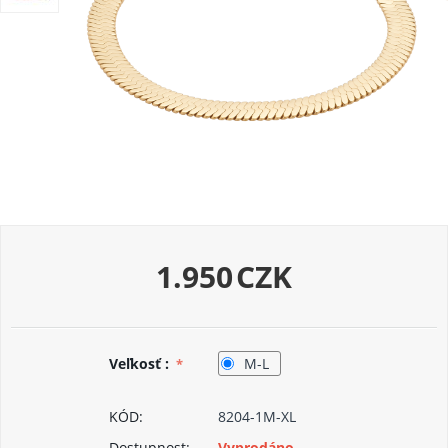
1.950
CZK
Veľkosť :
M-L
KÓD:
8204-1M-XL
Dostupnost:
Vyprodáno