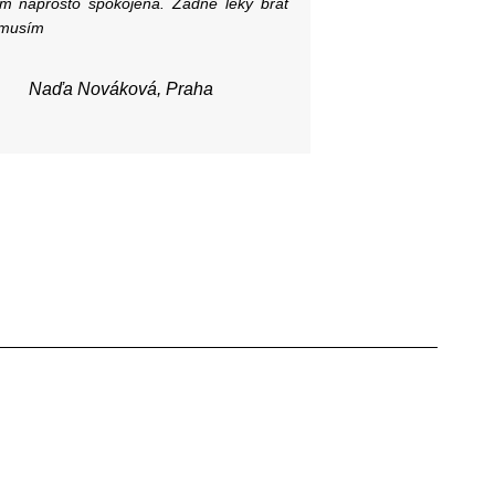
em naprosto spokojená. Žádne léky brát
musím
Naďa Nováková, Praha