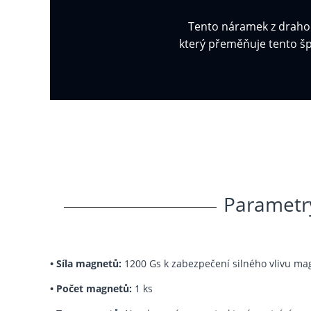
Tento náramek z drahok
který přeměňuje tento šp
Parametr
•
Síla magnetů:
1200 Gs k zabezpečení silného vlivu ma
•
Počet magnetů:
1 ks