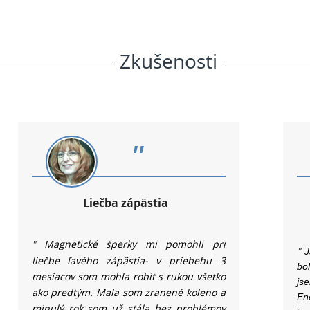
Zkušenosti
"
Liečba zápästia
"
Magnetické šperky mi pomohli pri
"
J
liečbe ľavého zápästia- v priebehu 3
bo
mesiacov som mohla robiť s rukou všetko
js
ako predtým. Mala som zranené koleno a
En
minulý rok som už stála bez problémov