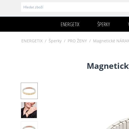
ENERGETIX
ŠPERKY
ENERGETIX
/
Šperky
/
PRO ŽENY
/
Magnetické NÁRA
Magnetick