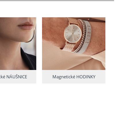
cké NÁUŠNICE
Magnetické HODINKY