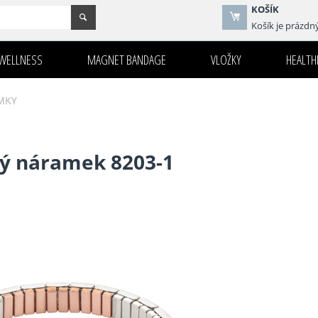
KOŠÍK
Košík je prázdn
WELLNESS
MAGNET BANDAGE
VLOŽKY
HEALTHI
MKY
ý náramek 8203-1