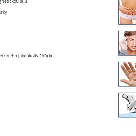
netickou sílu
erky
etr nebo jakoukoliv šňůrku.