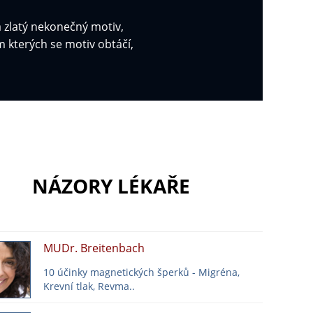
 zlatý nekonečný motiv,
 kterých se motiv obtáčí,
NÁZORY LÉKAŘE
MUDr. Breitenbach
10 účinky magnetických šperků - Migréna,
Krevní tlak, Revma..