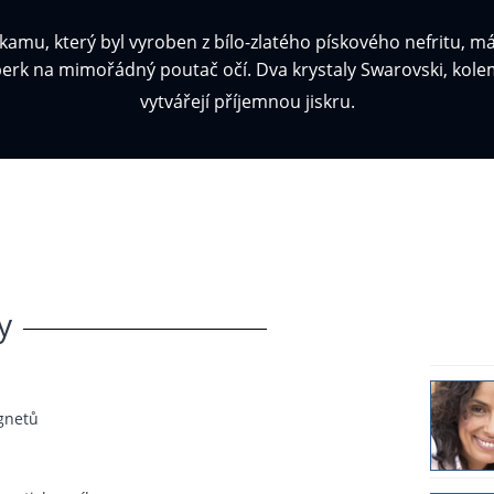
amu, který byl vyroben z bílo-zlatého pískového nefritu, má
erk na mimořádný poutač očí. Dva krystaly Swarovski, kolem
vytvářejí příjemnou jiskru.
y
gnetů