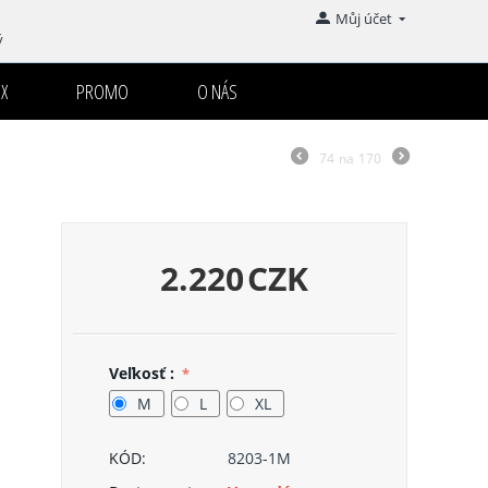
Můj účet
ý
X
PROMO
O NÁS
74
na
170
2.220
CZK
Veľkosť :
M
L
XL
KÓD:
8203-1M