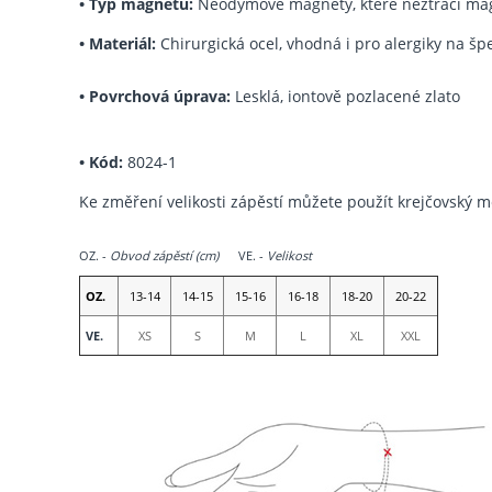
•
Typ magnetů:
Neodymové magnety, které neztrácí mag
•
Materiál:
Chirurgická ocel, vhodná i pro alergiky na šp
•
Povrchová úprava:
Lesklá, iontově pozlacené zlato
•
Kód:
8024-1
Ke změření velikosti zápěstí můžete použít krejčovský m
OZ. -
Obvod zápěstí
(cm)
VE. -
Velikost
OZ.
13-14
14-15
15-16
16-18
18-20
20-22
VE.
XS
S
M
L
XL
XXL