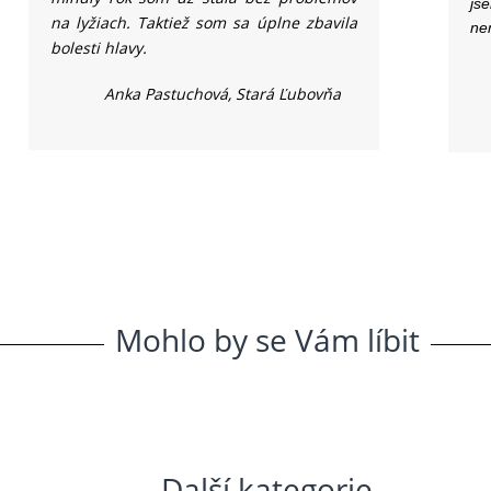
js
na lyžiach. Taktiež som sa úplne zbavila
ne
bolesti hlavy.
Anka Pastuchová, Stará Ľubovňa
Mohlo
.
by
.
se
.
Vám
.
líbit
Další
.
kategorie