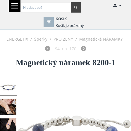
KOŠÍK
Košík je prázdný
ENERGETIX
/
Šperky
/
PRO ŽENY
/
Magnetické NÁRAMKY
94
na
170
Magnetický náramek 8200-1