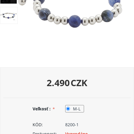
2.490
CZK
Veľkosť :
M-L
KÓD:
8200-1
Dostupnost:
Vyprodáno