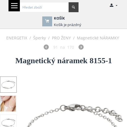
KOŠÍK
Košík je prázdný
ENERGETIX
/
Šperky
/
PRO ŽENY
/
Magnetické NÁRAMKY
91
na
170
Magnetický náramek 8155-1