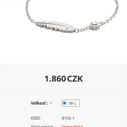
1.860
CZK
Veľkosť :
M-L
KÓD:
8155-1
Dostupnost:
Vyprodáno