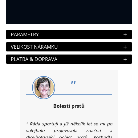
+
PARAMETRY
+
VELIKOST NÁRAMKU
+
PLATBA & DOPRAVA
"
Bolesti prstů
"
Ráda sportuji a již několik let se mi po
volejbalu projevovala značná a
dlouhotrvající bolest prstů. Rozhodla