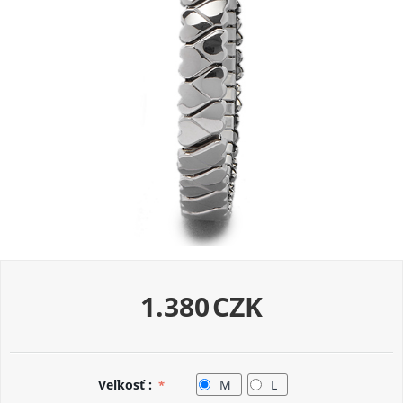
1.380
CZK
Veľkosť :
M
L