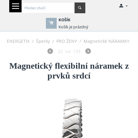
KOŠÍK
Košík je prázdný
ENERGETIX
/
Šperky
/
PRO ŽENY
/
Magnetické NÁRAMKY
22
na
133
Magnetický flexibilní náramek z
prvků srdcí