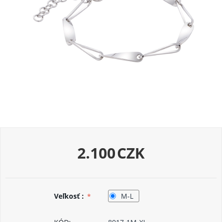
2.100
CZK
Veľkosť :
M-L