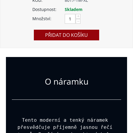
KÓD:
8017-1M-XL
Dostupnost:
Skladem
+
Množství:
−
PŘIDAT DO KOŠÍKU
O náramku
Tento moderní a tenký náramek 
přesvědčuje příjemně jasnou řečí 