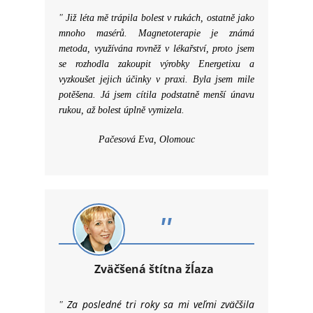
"
Již léta mě trápila bolest v rukách, ostatně jako
mnoho masérů. Magnetoterapie je známá
metoda, využívána rovněž v lékařství, proto jsem
se rozhodla zakoupit výrobky Energetixu a
vyzkoušet jejich účinky v praxi. Byla jsem mile
potěšena. Já jsem cítila podstatně menší únavu
rukou, až bolest úplně vymizela.
Pačesová Eva, Olomouc
"
Zväčšená štítna žĺaza
Za posledné tri roky sa mi veľmi zväčšila
"