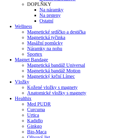
DOPLŇKY
Na náramky
Na prsteny
Ostatní
Wellness
Magnetické srdíčko a destička
Magnetická tyčinka
Masážní pomůcky
Náramky na nohu
Sportex
Magnet Bandage
Magnetická bandáž Universal
Magnetická bandáž Motion
Magnetický krční Límec
Vložky
Kožené vložky s magnety
Anatomické vložky s magnety
Healthix
Med PUDR
Curcuma
Urtica
Kadidlo
Ginkgo
Bio-Maca
Olivový list