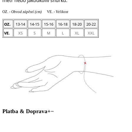
metr nebo jakoukoliv šňůrku.
OZ. -
Obvod zápěstí
(cm)
VE. -
Velikost
OZ.
13-14
14-15
15-16
16-18
18-20
20-22
VE.
XS
S
M
L
XL
XXL
Platba & Doprava
+
−