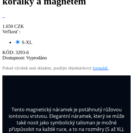
korálky a magnetem
1.650
CZK
Veľkosť :
S-XL
KÓD:
3293-6
Dostupnost:
Vyprodáno
Pokud výrobek není skladem, použijte objednávkový
formulář.
Tento magnetický náramek je potáhnutý růžovou
iontovou vrstvou. Elegantní náramek, který se může
také nosit jako symbolický talisman je možné
přizpůsobit na každé ruce, a to na rozměry (S až XL).