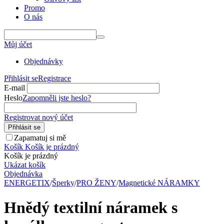
Promo
O nás
Můj účet
Objednávky
Přihlásit se
Registrace
E-mail
Heslo
Zapomněli jste heslo?
Registrovat nový účet
Přihlásit se
Zapamatuj si mě
Košík
Košík je prázdný
Košík je prázdný
Ukázat košík
Objednávka
ENERGETIX
/
Šperky
/
PRO ŽENY
/
Magnetické NÁRAMKY
Hnědý textilní náramek s