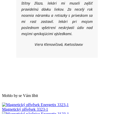
štítny žľaza, lekári mi museli zvýšiť
pravidelnú dávku liekov. Za necelý rok
nosenia náramku a retiazky s príveskom sa
mi rast zastavil. lekári pri mojom
poslednom vyšetrení neskrývali údiv nad
mojimi vynikajúcimi výsledkami.
Viera Klenovičová, Kvetoslavov
Mohlo
.
by
.
se
.
Vám
.
líbit
Magnetický přívěsek 3323-1