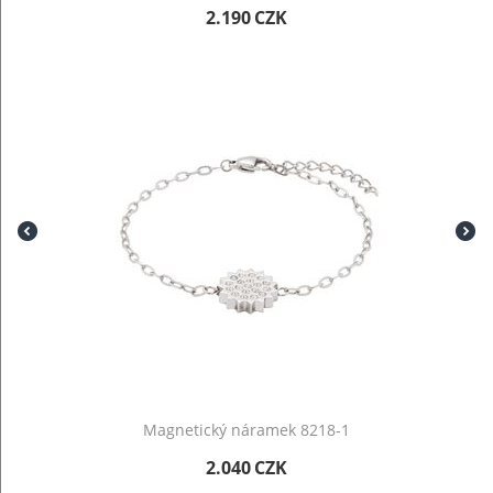
2.190
CZK
Magnetický náramek 8218-1
2.040
CZK