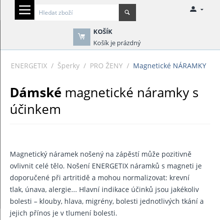
KOŠÍK
Košík je prázdný
ENERGETIX
/
Šperky
/
PRO ŽENY
/
Magnetické NÁRAMKY
Dámské
magnetické náramky s
účinkem
Magnetický náramek nošený na zápěstí může pozitivně
ovlivnit celé tělo. Nošení ENERGETIX náramků s magneti je
doporučené při artritidě a mohou normalizovat: krevní
tlak, únava, alergie... Hlavní indikace účinků jsou jakékoliv
bolesti – klouby, hlava, migrény, bolesti jednotlivých tkání a
jejich přínos je v tlumení bolesti.