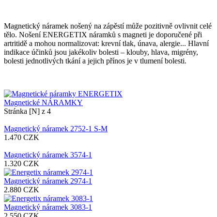
Magnetický náramek nošený na zápěstí může pozitivně ovlivnit celé
tělo. Nošení ENERGETIX náramků s magneti je doporučené při
artritidě a mohou normalizovat: krevní tlak, únava, alergie... Hlavní
indikace účinků jsou jakékoliv bolesti – klouby, hlava, migrény,
bolesti jednotlivých tkání a jejich přínos je v tlumení bolesti.
Magnetické NÁRAMKY
Stránka [N] z 4
Magnetický náramek 2752-1 S-M
1.470
CZK
Magnetický náramek 3574-1
1.320
CZK
Magnetický náramek 2974-1
2.880
CZK
Magnetický náramek 3083-1
2.550
CZK