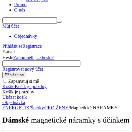
Promo
O nás
Můj účet
Objednávky
Přihlásit se
Registrace
E-mail
Heslo
Zapomněli jste heslo?
Registrovat nový účet
Přihlásit se
Zapamatuj si mě
Košík
Košík je prázdný
Košík je prázdný
Ukázat košík
Objednávka
ENERGETIX
/
Šperky
/
PRO ŽENY
/
Magnetické NÁRAMKY
Dámské
magnetické náramky s účinkem