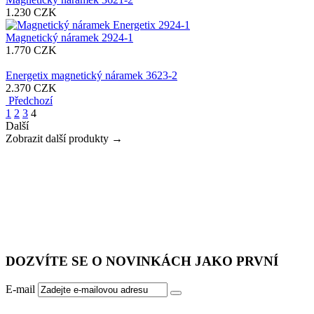
1.230
CZK
Magnetický náramek 2924-1
1.770
CZK
Energetix magnetický náramek 3623-2
2.370
CZK
Předchozí
1
2
3
4
Další
Zobrazit další produkty →
DOZVÍTE SE O NOVINKÁCH JAKO PRVNÍ
E-mail