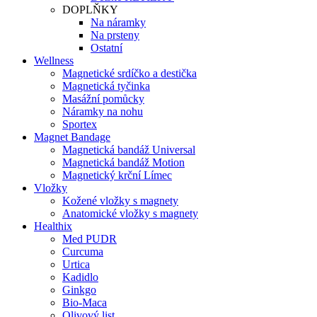
DOPLŇKY
Na náramky
Na prsteny
Ostatní
Wellness
Magnetické srdíčko a destička
Magnetická tyčinka
Masážní pomůcky
Náramky na nohu
Sportex
Magnet Bandage
Magnetická bandáž Universal
Magnetická bandáž Motion
Magnetický krční Límec
Vložky
Kožené vložky s magnety
Anatomické vložky s magnety
Healthix
Med PUDR
Curcuma
Urtica
Kadidlo
Ginkgo
Bio-Maca
Olivový list