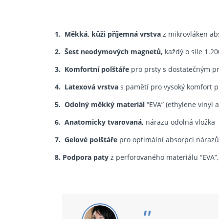
1. Měkká, kůži příjemná vrstva
z mikrovláken abs
2.
Šest neodymových magnetů,
každý o síle 1.20
3. Komfortní polštáře
pro prsty s dostatečným pr
4.
Latexová vrstva
s pamětí pro vysoký komfort p
5.
Odolný měkký materiál
“EVA” (ethylene vinyl 
6.
Anatomicky tvarovaná,
nárazu odolná vložka
7. Gelové polštáře
pro optimální absorpci nárazů
8.
Podpora paty
z perforovaného materiálu “EVA”,
"