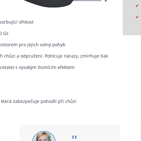
✔
✔
orbující vlhkost
0 Gs
ostorem pro jejich volný pohyb
ři chůzi a odpružení. Pohlcuje nárazy, zmírňuje tlak
acetate) s vysokým tlumícím efektem
 která zabezpečuje pohodlí při chůzi
"