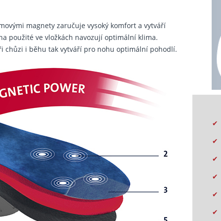
ymovými magnety zaručuje vysoký komfort a vytváří
a použité ve vložkách navozují optimální klima.
při chůzi i běhu tak vytváří pro nohu optimální pohodlí.
✔
✔
✔
✔
✔
✔