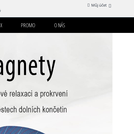
Můj účet
ý
X
PROMO
O NÁS