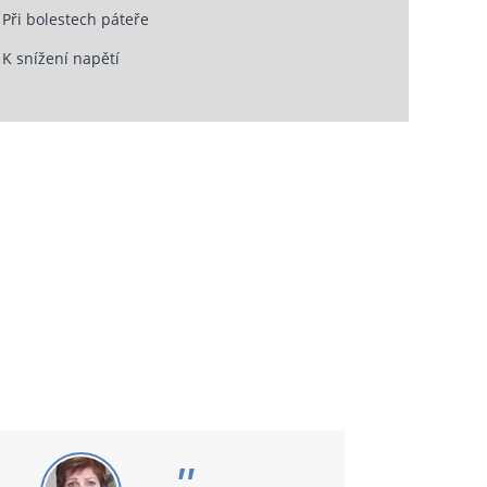
Při bolestech páteře
K snížení napětí
"