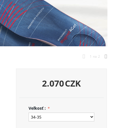
1
na
2
2.070
CZK
Veľkosť :