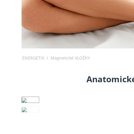
ENERGETIX
/
Magnetické VLOŽKY
Anatomické